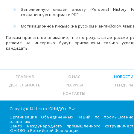
Заполненную онлайн анкету (Personal History Fo
сохраненную в формате PDF
Мотивационное письмо (на русском и английском языка
Просим принять во внимание, что по результатам рассмотр
резюме на интервью будут приглашены только успе
кандидаты.
ГЛАВНАЯ
О НАС
НОВОСТИ
ДЕЯТЕЛЬНОСТЬ
РЕСУРСЫ
ТЕНДЕРЫ
КОНТАКТЫ
Copyright ©
Центр ЮНИДО в РФ
Организация Объединенных Наций по промышленно
развитию
Центр международного промышленного сотрудничест
ЮНИДО в Российской Федерации