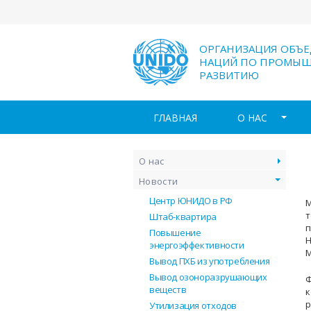
ОРГАНИЗАЦИЯ ОБЪ
НАЦИЙ ПО ПРОМЫ
РАЗВИТИЮ
ГЛАВНАЯ
О НАС
О нас
Новости
Центр ЮНИДО в РФ
т
Штаб-квартира
Повышение
энергоэффективности
М
Вывод ПХБ из употребления
Вывод озоноразрушающих
веществ
р
Утилизация отходов