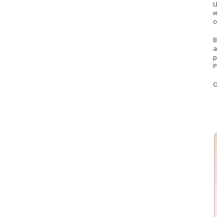
Ц
и
с
В
а
р
Р
О