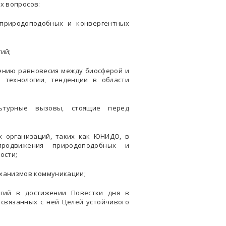
х вопросов:
природоподобных и конвергентных
ий;
ению равновесия между биосферой и
 технологии, тенденции в области
льтурные вызовы, стоящие перед
х организаций, таких как ЮНИДО, в
продвижения природоподобных и
ости;
еханизмов коммуникации;
гий в достижении Повестки дня в
 связанных с ней Целей устойчивого