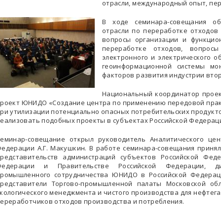
отрасли, международный опыт, пер
В ходе семинара-совещания об
отрасли по переработке отходов 
вопросы организации и функцио
переработке отходов, вопросы
электронного и электрического о
геоинформационной системы мон
факторов развития индустрии вто
Национальный координатор проек
роект ЮНИДО «Создание центра по применению передовой прак
ри утилизации потенциально опасных потребительских продукт
еализовать подобных проекты в субъектах Российской Федерац
Семинар-совещание открыл руководитель Аналитического цен
едерации А.Г. Макушкин. В работе семинара-совещания приня
представительств администраций субъектов Российской Фед
Федерации и Правительстве Российской Федерации, д
промышленного сотрудничества ЮНИДО в Российской Федераци
представители Торгово-промышленной палаты Московской об
кологического менеджмента и чистого производства для нефтег
ереработчиков отходов производства и потребления.