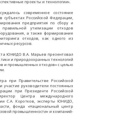
спективные проекты и технологии».
суждалось современное состояние
в субъектах Российской Федерации,
нирования предприятия по сбору и
 правильной утилизации отходов
борудования, а также формирование
иторинга отходов, как одного из
ричных ресурсов.
та ЮНИДО В.А. Марьев презентовал
тики и природоохранных технологий
ов и промышленных отходов» с целью
ии.
тра при Правительстве Российской
ли участие руководители постоянных
ерации при Президенте Российской
иректор Центра международного
и С.А. Коротков, эксперты ЮНИДО,
ласти, фонда «Национальный центр
азовой промышленности» и компаний-