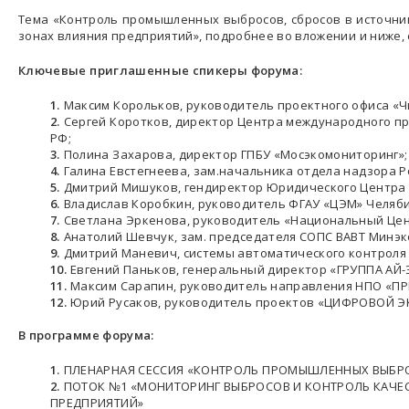
Тема «Контроль промышленных выбросов, сбросов в источник
зонах влияния предприятий», подробнее во вложении и ниже, 
Ключевые приглашенные спикеры форума:
Максим Корольков, руководитель проектного офиса «
Сергей Коротков, директор Центра международного 
РФ;
Полина Захарова, директор ГПБУ «Мосэкомониторинг»;
Галина Евстегнеева, зам.начальника отдела надзора 
Дмитрий Мишуков, гендиректор Юридического Центра
Владислав Коробкин, руководитель ФГАУ «ЦЭМ» Челяби
Светлана Эркенова, руководитель «Национальный Цен
Анатолий Шевчук, зам. председателя СОПС ВАВТ Минэк
Дмитрий Маневич, системы автоматического контроля 
Евгений Паньков, генеральный директор «ГРУППА АЙ-
Максим Сарапин, руководитель направления НПО «ПР
Юрий Русаков, руководитель проектов «ЦИФРОВОЙ 
В программе форума:
ПЛЕНАРНАЯ СЕССИЯ «КОНТРОЛЬ ПРОМЫШЛЕННЫХ ВЫБРОС
ПОТОК №1 «МОНИТОРИНГ ВЫБРОСОВ И КОНТРОЛЬ КАЧЕС
ПРЕДПРИЯТИЙ»