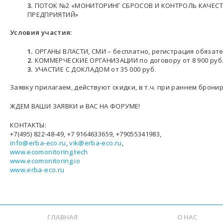
ПОТОК №2 «МОНИТОРИНГ СБРОСОВ И КОНТРОЛЬ КАЧЕСТ
ПРЕДПРИЯТИЙ»
Условия участия:
ОРГАНЫ ВЛАСТИ, СМИ – бесплатно, регистрация обязат
КОММЕРЧЕСКИЕ ОРГАНИЗАЦИИ по договору от 8 900 руб. 
УЧАСТИЕ С ДОКЛАДОМ от 35 000 руб.
Заявку прилагаем, действуют скидки, в т.ч. при раннем брони
ЖДЕМ ВАШИ ЗАЯВКИ и ВАС НА ФОРУМЕ!
КОНТАКТЫ:
+7(495) 822-48-49, +7 9164633659, +79055341983,
info@erba-eco.ru
,
vik@erba-eco.ru
,
www.ecomonitoring.tech
www.ecomonitoring.io
www.erba-eco.ru
ГЛАВНАЯ
О НАС