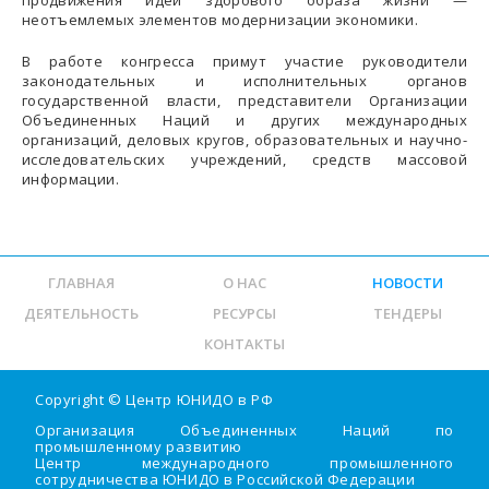
продвижения идей здорового образа жизни —
неотъемлемых элементов модернизации экономики.
В работе конгресса примут участие руководители
законодательных и исполнительных органов
государственной власти, представители Организации
Объединенных Наций и других международных
организаций, деловых кругов, образовательных и научно-
исследовательских учреждений, средств массовой
информации.
ГЛАВНАЯ
О НАС
НОВОСТИ
ДЕЯТЕЛЬНОСТЬ
РЕСУРСЫ
ТЕНДЕРЫ
КОНТАКТЫ
Copyright ©
Центр ЮНИДО в РФ
Организация Объединенных Наций по
промышленному развитию
Центр международного промышленного
сотрудничества ЮНИДО в Российской Федерации